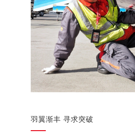
羽翼渐丰 寻求突破