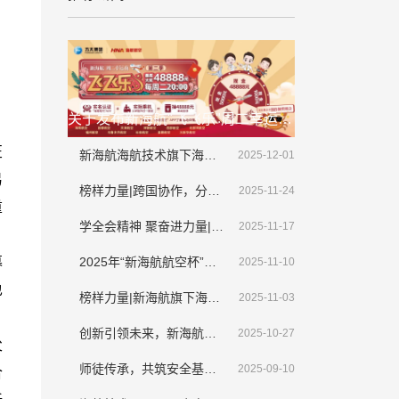
关于发布新海航"飞飞乐"周二幸运夜(第二季)抽奖活动延期公告的通知
新海航海航技术旗下海航斯提斯迎来首架大韩航空整机喷涂业务
2025-12-01
榜样力量|跨国协作，分秒必争，新海航海航技术顺利完成境外紧急排故工作
2025-11-24
学全会精神 聚奋进力量|新海航海航技术干部员工畅谈学习贯彻落实党的二十届四中全会精神
2025-11-17
2025年“新海航航空杯”海口地区职工篮球赛圆满收官
2025-11-10
榜样力量|新海航旗下海航技术新疆维修基地侯新宇： 拾金不昧显担当，诚信美德传清风​
2025-11-03
创新引领未来，新海航旗下海航技术VR机务技能培训应用系统亮相第三届CATA航空大会
2025-10-27
师徒传承，共筑安全基石，师父我想对您说
2025-09-10