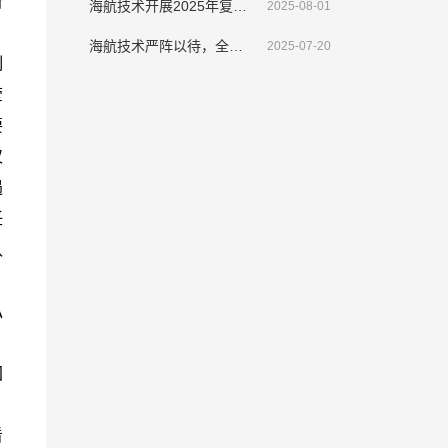
海航技术开展2025年复转退伍军人表彰大会暨座谈会
2025-08-01
海航技术严阵以待，全面部署应对“韦帕”挑战
2025-07-20