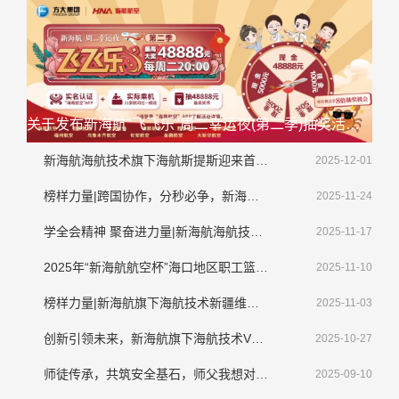
关于发布新海航"飞飞乐"周二幸运夜(第二季)抽奖活动延期公告的通知
新海航海航技术旗下海航斯提斯迎来首架大韩航空整机喷涂业务
2025-12-01
榜样力量|跨国协作，分秒必争，新海航海航技术顺利完成境外紧急排故工作
2025-11-24
学全会精神 聚奋进力量|新海航海航技术干部员工畅谈学习贯彻落实党的二十届四中全会精神
2025-11-17
2025年“新海航航空杯”海口地区职工篮球赛圆满收官
2025-11-10
榜样力量|新海航旗下海航技术新疆维修基地侯新宇： 拾金不昧显担当，诚信美德传清风​
2025-11-03
创新引领未来，新海航旗下海航技术VR机务技能培训应用系统亮相第三届CATA航空大会
2025-10-27
师徒传承，共筑安全基石，师父我想对您说
2025-09-10