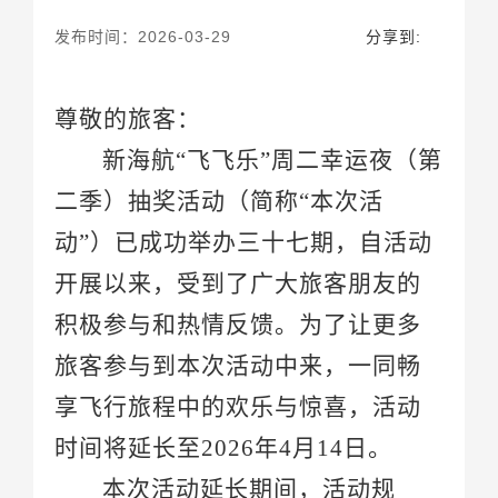
发布时间：2026-03-29
分享到:
尊敬的旅客：
新海航
“飞飞乐”周二幸运夜
（
二季）
抽奖活动（简称
“本
次
动
”）已成功举办
三
十
七
时间将延
长
至
202
6
年
4
月
14
日。
本
次
活动延
长