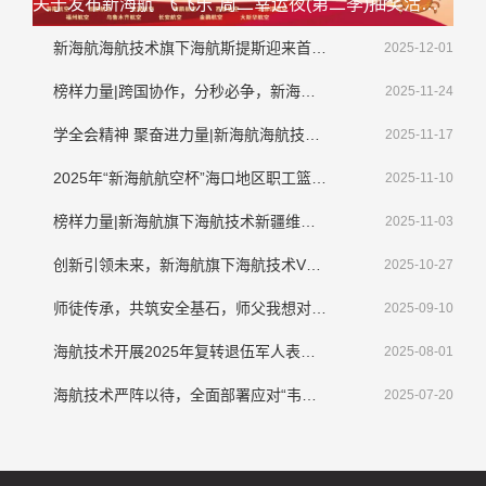
关于发布新海航"飞飞乐"周二幸运夜(第二季)抽奖活动延期公告的通知
新海航海航技术旗下海航斯提斯迎来首架大韩航空整机喷涂业务
2025-12-01
榜样力量|跨国协作，分秒必争，新海航海航技术顺利完成境外紧急排故工作
2025-11-24
学全会精神 聚奋进力量|新海航海航技术干部员工畅谈学习贯彻落实党的二十届四中全会精神
2025-11-17
2025年“新海航航空杯”海口地区职工篮球赛圆满收官
2025-11-10
榜样力量|新海航旗下海航技术新疆维修基地侯新宇： 拾金不昧显担当，诚信美德传清风​
2025-11-03
创新引领未来，新海航旗下海航技术VR机务技能培训应用系统亮相第三届CATA航空大会
2025-10-27
师徒传承，共筑安全基石，师父我想对您说
2025-09-10
海航技术开展2025年复转退伍军人表彰大会暨座谈会
2025-08-01
海航技术严阵以待，全面部署应对“韦帕”挑战
2025-07-20