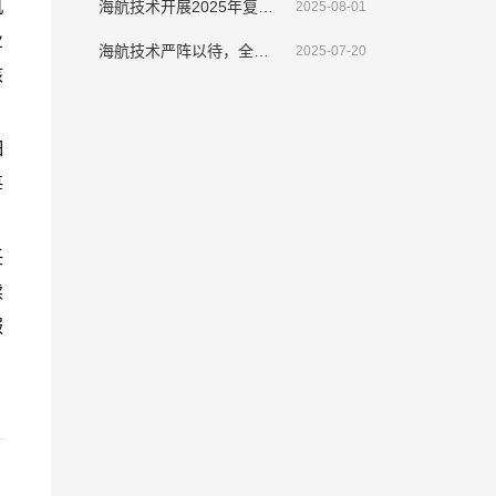
海航技术开展2025年复转退伍军人表彰大会暨座谈会
2025-08-01
海航技术严阵以待，全面部署应对“韦帕”挑战
2025-07-20