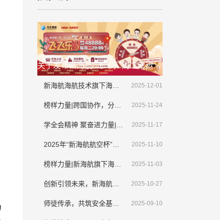
关于发布新海航"飞飞乐"周二幸运夜(第二季)抽奖活动延期公告的通知
新海航海航技术旗下海航斯提斯迎来首架大韩航空整机喷涂业务
2025-12-01
榜样力量|跨国协作，分秒必争，新海航海航技术顺利完成境外紧急排故工作
2025-11-24
学全会精神 聚奋进力量|新海航海航技术干部员工畅谈学习贯彻落实党的二十届四中全会精神
2025-11-17
2025年“新海航航空杯”海口地区职工篮球赛圆满收官
2025-11-10
榜样力量|新海航旗下海航技术新疆维修基地侯新宇： 拾金不昧显担当，诚信美德传清风​
2025-11-03
创新引领未来，新海航旗下海航技术VR机务技能培训应用系统亮相第三届CATA航空大会
2025-10-27
师徒传承，共筑安全基石，师父我想对您说
2025-09-10