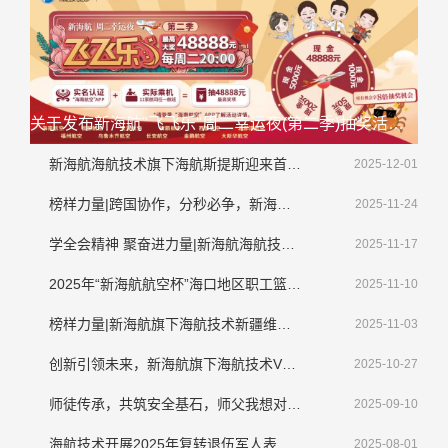
关于发布新海航"飞飞乐"周二幸运夜(第二季)抽奖活动延期公告的通知
新海航海航技术旗下海航斯提斯迎来首架大韩航空整机喷涂业务
2025-12-01
榜样力量|跨国协作，分秒必争，新海航海航技术顺利完成境外紧急排故工作
2025-11-24
学全会精神 聚奋进力量|新海航海航技术干部员工畅谈学习贯彻落实党的二十届四中全会精神
2025-11-17
2025年“新海航航空杯”海口地区职工篮球赛圆满收官
2025-11-10
榜样力量|新海航旗下海航技术新疆维修基地侯新宇： 拾金不昧显担当，诚信美德传清风​
2025-11-03
创新引领未来，新海航旗下海航技术VR机务技能培训应用系统亮相第三届CATA航空大会
2025-10-27
师徒传承，共筑安全基石，师父我想对您说
2025-09-10
海航技术开展2025年复转退伍军人表彰大会暨座谈会
2025-08-01