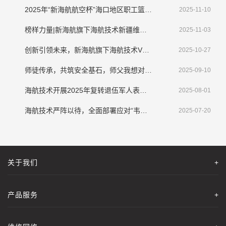
2025年“新海航航空杯”海口地区职工篮球赛圆满收官
2025-11-10
榜样力量|新海航旗下海航技术新疆维修基地侯新宇： 拾金不昧显担当，诚信美德传清风​
2025-11-03
创新引领未来，新海航旗下海航技术VR机务技能培训应用系统亮相第三届CATA航空大会
2025-10-27
师徒传承，共筑安全基石，师父我想对您说
2025-09-10
海航技术开展2025年复转退伍军人表彰大会暨座谈会
2025-08-01
海航技术严阵以待，全面部署应对“韦帕”挑战
2025-07-20
关于我们
+
产品服务
+