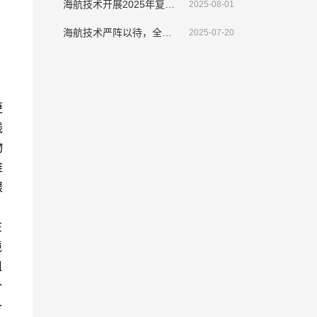
海航技术开展2025年复转退伍军人表彰大会暨座谈会
2025-08-01
海航技术严阵以待，全面部署应对“韦帕”挑战
2025-07-20