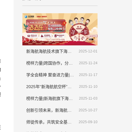
关于发布新海航"飞飞乐"周二幸运夜(第二季)抽奖活动延期公告的通知
新海航海航技术旗下海航斯提斯迎来首架大韩航空整机喷涂业务
2025-12-01
榜样力量|跨国协作，分秒必争，新海航海航技术顺利完成境外紧急排故工作
2025-11-24
学全会精神 聚奋进力量|新海航海航技术干部员工畅谈学习贯彻落实党的二十届四中全会精神
2025-11-17
2025年“新海航航空杯”海口地区职工篮球赛圆满收官
2025-11-10
榜样力量|新海航旗下海航技术新疆维修基地侯新宇： 拾金不昧显担当，诚信美德传清风​
2025-11-03
创新引领未来，新海航旗下海航技术VR机务技能培训应用系统亮相第三届CATA航空大会
2025-10-27
师徒传承，共筑安全基石，师父我想对您说
2025-09-10