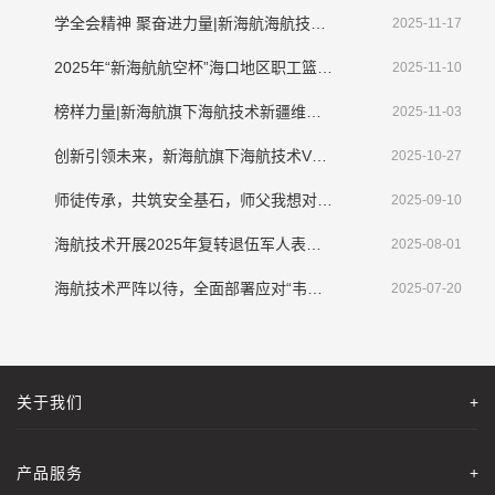
学全会精神 聚奋进力量|新海航海航技术干部员工畅谈学习贯彻落实党的二十届四中全会精神
2025-11-17
2025年“新海航航空杯”海口地区职工篮球赛圆满收官
2025-11-10
榜样力量|新海航旗下海航技术新疆维修基地侯新宇： 拾金不昧显担当，诚信美德传清风​
2025-11-03
创新引领未来，新海航旗下海航技术VR机务技能培训应用系统亮相第三届CATA航空大会
2025-10-27
师徒传承，共筑安全基石，师父我想对您说
2025-09-10
海航技术开展2025年复转退伍军人表彰大会暨座谈会
2025-08-01
海航技术严阵以待，全面部署应对“韦帕”挑战
2025-07-20
关于我们
+
产品服务
+