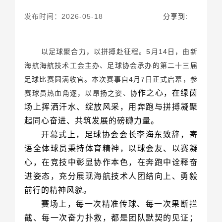
发布时间：2026-05-18
分享到:
赛球员热血角逐，以昂扬之姿、协
起同心奋进、共筑发展的磅礴力量。
前行的精神风貌。