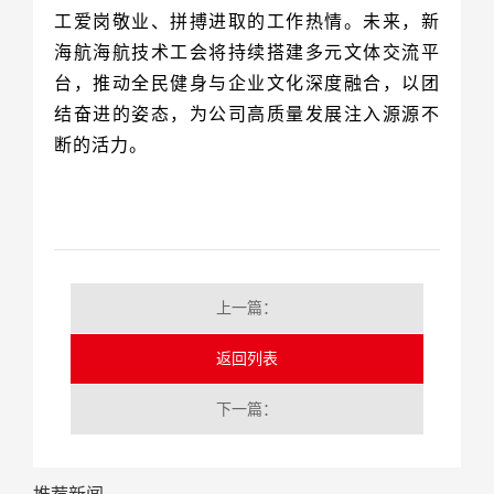
断的活力。
上一篇：
返回列表
下一篇：